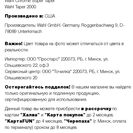
Wahl Chrome Super Taper
Wahl Taper 2000
Произведено в:
США
Производитель: Wahl GmbH. Germany, Roggenbachweg 9, D-
78089 Unterkirnach
Важно!
Цвет товара на фото может отличаться от цвета в
реальности.
Импортер: ООО "Простарс" 220073, РБ, г. Минск, ул.
Ольшевского 22, оф.3
Сервисный центр: ООО "Точилка" 220073, РБ, г. Минск, ул.
Ольшевского 20
Остерегайтесь подделок!
В нашем магазине вы найдете
только оригинальную и подлинную продукцию,
сертифицированную для использования.
Данный товар вы можете приобрести
в рассрочку
по
картам
"Халва"
и
"Карта покупок"
до 2 месяцев,
"КартаFUN"
до 4 месяцев,
"Черепаха"
(г. Минск, оплата
по терминалу) сроком до 8 месяцев.